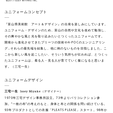
©2017 ISSEY MIYAKE INC.
ユニフォームコンセプト
『富山県美術館 アート＆デザイン』の出発を楽しみにしています。
ユニフォーム・デザインのため、富山の自然や文化を改めて勉強し、
その爽やかな風と光を取り込みたいとつくったユニフォームです。
開発から進化させてきたプリーツの技術やA-POCのエンジニアリン
グ…それらの最先端を結集し、他に例のないものを目指しました。こ
こから新しい風を起こしたい、そういう気持ちが伝われば、とつくっ
たユニフォームは、着る人・見る人が育てていく服になると思いま
す。（三宅一生）
ユニフォームデザイン
三宅一生
Issey Miyake
（デザイナー）
1970年三宅デザイン事務所設立。73年よりパリコレクション参
加。”一枚の布”の考えのもと、身体と布との関係を問い続けている。
93年プロダクトとしての衣服「PLEATS PLEASE」スタート。98年か