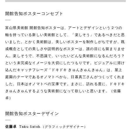
開館告知ポスターコンセプト
富山県美術館 開館告知ポスターは、アートとデザインという２つの
軸を持っている新しい美術館として、「楽しそう」であるべきだと思
いました。とかく美術館は、美しいポスターを制作しがちですが、既
成概念としての美しさや説明的なポスターは、誰の目にも留まりませ
ん。楽しそうで、不思議で、いったいどんな美術館になるんだろう？
という未完成なイメージを大切にしたつもりです。ビジュアルに溶け
込んだキャッチフレーズ「ドキドキ きゅんきゅんきゅん」は、屋上
庭園のテーマであるオノマトペから、日暮真三さんがつくってくれま
した。日本はオノマトペの宝庫です。まさに、訪れる度に、ドキドキ
きゅんきゅんするような美術館になって欲しいと思います。（佐藤
卓）
開館告知ポスターデザイン
佐藤卓
Taku Satoh
（グラフィックデザイナー）