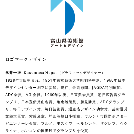
ロゴマークデザイン
永井一正
Kazumasa Nagai
（グラフィックデザイナー）
1929年大阪生まれ。1951年東京藝術大学彫刻科中退。1960年日本
デザインセンター創立に参加。現在、最高顧問。JAGDA特別顧問、
ADC会員、AGI会員。1960年以後、日宣美会員賞、朝日広告賞グラ
ンプリ、日本宣伝賞山名賞、亀倉雄策賞、勝見勝賞、ADCグランプ
リ、毎日デザイン賞、毎日芸術賞、通産省デザイン功労賞、芸術選奨
文部大臣賞、紫綬褒章、勲四等旭日小授章、ワルシャワ国際ポスター
ビエンナーレ金賞、ブルノ、モスクワ、ヘルシンキ、ザグレブ、ウク
ライナ、ホンコンの国際展でグランプリを受賞。