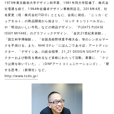
1979年東京藝術大学デザイン科卒業、1981年同大学院修了、株式会
社電通を経て、1984年佐藤卓デザイン事務所設立。2018年4月、社
名変更（現・株式会社TSDO）とともに、会長に就任。「ニッカ・ピ
ュアモルト」の商品開発から始まり、「ロッテ キシリトールガム」
や「明治おいしい牛乳」などの商品デザイン、「PLEATS PLEASE
ISSEY MIYAKE」のグラフィックデザイン、「金沢21世紀美術館」、
「国立科学博物館」、「全国高校野球選手権大会」等のシンボルマー
クを手掛ける。また、NHK Eテレ「にほんごであそぼ」アートディレ
クター、「デザインあ」の総合指導、21_21 DESIGN SIGHTディレ
クターおよび館長を務めるなど多岐にわたって活動。著書に、「クジ
ラは潮を吹いていた。」（DNPアートコミュニケーションズ）、「塑
する思考」（新潮社）など。
http://www.tsdo.jp/