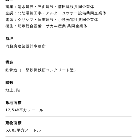
建築：清水建設・三由建設・前田建設共同企業体
空調：北陸電気工事・アルタ・ユウホー設備共同企業体
電気：クリシマ・日重建設・小杉光電社共同企業体
衛生：明希総合設備・サカヰ産業 共同企業体
監理
内藤廣建築設計事務所
構造
鉄骨造（一部鉄骨鉄筋コンクリート造）
階数
地上3階
敷地面積
12,548平方メートル
建物面積
6,683平方メートル