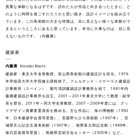
貴重な体験になるはずです。訪れた人が作品と向き合ったときに、ど
のように時間を過ごすだろうかと思い描き、設計イメージを組み立て
ています。この美術館の大きな特徴は、目に見えない様々な体験がで
きるというところにあると思っています。本当に大事なのは、目に見
えないものです。（内藤廣）
建築家
内藤廣
Hiroshi Naito
建築家・東京大学名誉教授。富山県美術館の建築設計を担当。1976
年早稲田大学大学院修士課程終了。フェルナンド・イゲーラス建築設
計事務所（スペイン）、菊竹清訓建築設計事務所を経て、1981年内
藤廣建築設計事務所を設立。2001～2011年東京大学にて教授・副学
長を歴任。2011年～同大学名誉教授。2007～2009年度には、グッ
ドデザイン賞審査委員長を務める。主な作品に、海の博物館（1992
年、日本建築学会賞等受賞）、安曇野ちひろ美術館（1997年）、茨
城県天心記念五浦美術館（1997年）、牧野富太郎記念館（1999年、
毎日芸術賞等受賞）、島根県芸術文化センター（2005年）など。