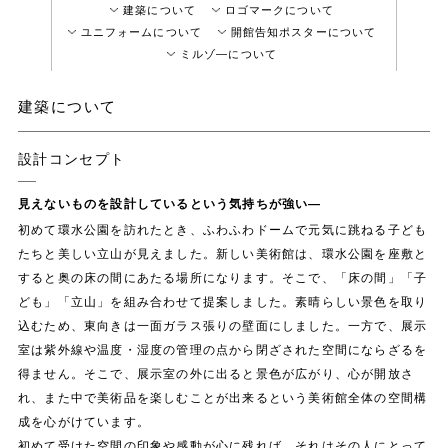
建築について
ロゴマークについて
ユニフォームについて
開館告知ポスターについて
ミルゾ―について
建築について
設計コンセプト
見えないものを設計しているという気持ちが強い―
初めて環水公園を訪れたとき、ふわふわドームで元気に跳ねる子ども
たちと美しい立山が見えました。新しい美術館は、環水公園を座敷と
すると奥の床の間にあたる場所になります。そこで、「床の間」「子
ども」「立山」を組み合わせて提案しました。素晴らしい景色を取り
込むため、東向きは一面ガラス張りの壁面にしました。一方で、展示
室は紫外線や温度・湿度の管理の点から閉ざされた空間にならざるを
得ません。そこで、展示室の外に出ると景色が広がり、心が開放さ
れ、また中で美術品を楽しむことが出来るという美術館全体の空間構
成を心がけています。
初めて受けた空間の印象や感動が心に残れば、それはその人にとって