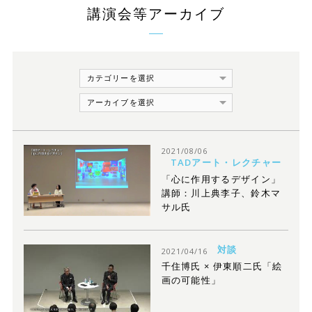
講演会等アーカイブ
2021/08/06
TADアート・レクチャー
「心に作用するデザイン」
講師：川上典李子、鈴木マ
サル氏
対談
2021/04/16
千住博氏 × 伊東順二氏「絵
画の可能性」