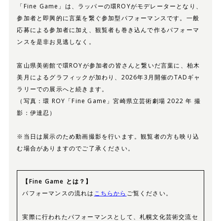
「Fine Game」は、ラッパーの環ROYがモデレーターとなり、
参加者と即興的に言葉を繋ぐ参加型パフォーマンスです。一般
応募による参加者に加え、観覧者も巻き込んで作るパフォーマ
ンスを是非お見逃しなく。
富山県美術館で環ROYが参加者の皆さんと繋いだ言葉に、柏木
美月によるグラフィックが加わり、2026年3月開催のTADギャ
ラリーでの展示へと続きます。
（写真：環 ROY「Fine Game」宮崎県立芸術劇場 2022 年 撮
影：伊達忍）
※当日は展示のため動画撮影を行います。観覧者の方も映り込
む場合がありますのでご了承ください。
【Fine Game とは？】
パフォーマンスの流れは
こちらから
ご覧ください。
実際に行われたパフォーマンスとして、札幌文化芸術交流セ