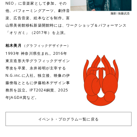
NEO」に音楽家として参加。その
他、パフォーミングアーツ、劇伴音
楽、広告音楽、絵本などを制作。富
山県美術館移転新築開館時には、ワークショップ＆パフォーマンス
「オリガミ」（2017年）を上演。
柏木美月
（グラフィックデザイナー）
1993年 神奈川県生まれ。2016年
東京造形大学グラフィックデザイン
専攻を卒業、永井裕明が主宰する
N.G.inc.に入社。独立後、映像の伊
藤僚哉とともに伊藤柏木デザイン事
務所を設立。IPT2024銅賞、2025
年JAGDA賞など。
イベント・プログラム一覧に戻る