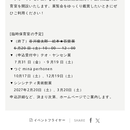
育室を開設いたします。展覧会をゆっくり鑑賞したいときにぜ
ひご利用ください！
[臨時保育室の予定]
▼（終了）
谷川俊太郎 絵本★百貨展
6 月20 日（土）10：00 ～ 12：00
▼（申込受付中）テオ・ヤンセン展
７月31 日（金）・9 月19 日（土）
▼つぐ minä perhonen
10月17日（土）、12月19日（土）
▼シンシナティ美術館展
2027年2月20日（土）、3月20日（土）
申込詳細など、決まり次第、ホームページでご案内します。
facebook
ツイート
イベントフライヤー
SHARE