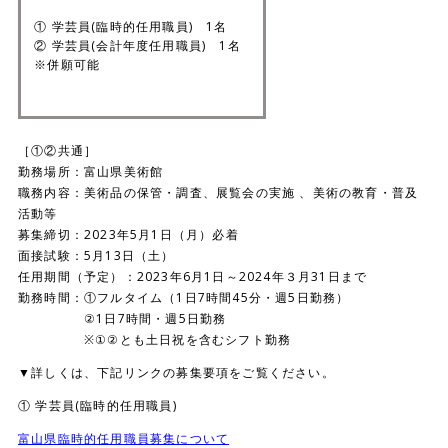
① 学芸員(臨時的任用職員) 1名
② 学芸員(会計年度任用職員) 1名
※併願可能
［①②共通］
勤務場所：富山県美術館
職務内容：美術品の保管・調査、展覧会の実施 、美術の教育・普及
活動等
募集締切：2023年5月1日（月）必着
面接試験：5月13日（土）
任用期間（予定）：2023年6月1日～2024年３月31日まで
勤務時間：①フルタイム（1日7時間45分・週5日勤務）
②1日7時間・週5日勤務
※①②とも土日祝を含むシフト勤務
▼詳しくは、下記リンクの募集要項をご覧ください。
① 学芸員(臨時的任用職員)
富山県臨時的任用職員募集について