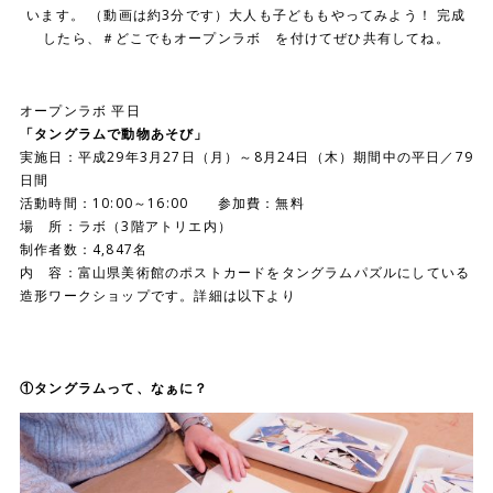
います。 （動画は約3分です）大人も子どももやってみよう！ 完成
したら、＃どこでもオープンラボ を付けてぜひ共有してね。
オープンラボ 平日
「タングラムで動物あそび」
実施日：平成
29
年
3
月
27
日（月）～8月
24
日（木）期間中の平日／7
9
日間
活動時間：
10:00
～
16:00
参加費：無料
場 所：ラボ（
3
階アトリエ内）
制作者数：
4,847
名
内 容：富山県美術館のポストカードをタングラムパズルにしている
造形ワークショップです。詳細は以下より
①タングラムって、なぁに？