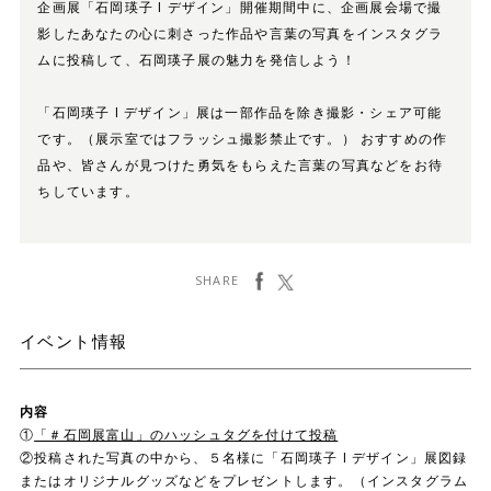
企画展「石岡瑛子 I デザイン」開催期間中に、企画展会場で撮
影したあなたの心に刺さった作品や言葉の写真をインスタグラ
ムに投稿して、石岡瑛子展の魅力を発信しよう！
「石岡瑛子 I デザイン」展は一部作品を除き撮影・シェア可能
です。（展示室ではフラッシュ撮影禁止です。） おすすめの作
品や、皆さんが見つけた勇気をもらえた言葉の写真などをお待
ちしています。
facebook
ツイート
SHARE
イベント情報
内容
①
「＃石岡展富山」のハッシュタグを付けて投稿
②投稿された写真の中から、５名様に「石岡瑛子 I デザイン」展図録
またはオリジナルグッズなどをプレゼントします。（インスタグラム