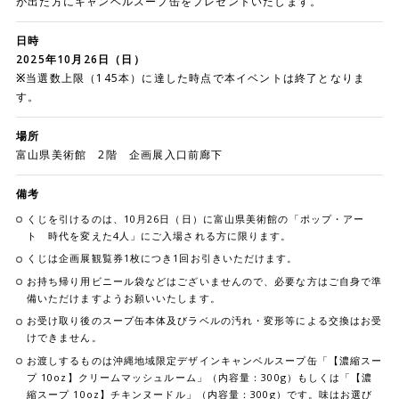
が出た方にキャンベルスープ缶をプレゼントいたします。
日時
2025年10月26日（日）
※
当選数上限（145本）に達した時点で本イベントは終了となりま
す。
場所
富山県美術館 2階 企画展入口前廊下
備考
くじを引けるのは、10月26日（日）に富山県美術館の「ポップ・アー
ト 時代を変えた4人」にご入場される方に限ります。
くじは企画展観覧券1枚につき1回お引きいただけます。
お持ち帰り用ビニール袋などはございませんので、必要な方はご自身で準
備いただけますようお願いいたします。
お受け取り後のスープ缶本体及びラベルの汚れ・変形等による交換はお受
けできません。
お渡しするものは沖縄地域限定デザインキャンベルスープ缶「【濃縮スー
プ 10oz】クリームマッシュルーム」（内容量：300g）もしくは「【濃
縮スープ 10oz】チキンヌードル」（内容量：300g）です。味はお選び