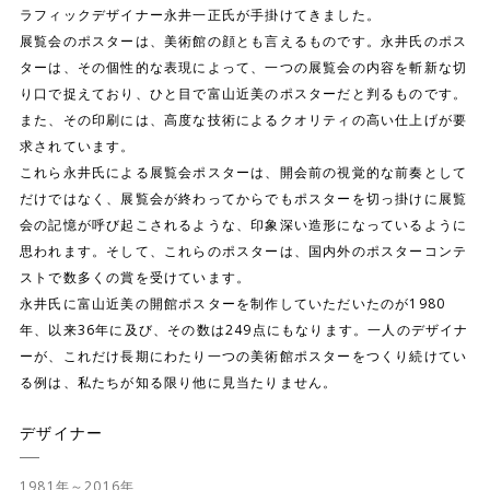
ラフィックデザイナー永井一正氏が手掛けてきました。
展覧会のポスターは、美術館の顔とも言えるものです。永井氏のポス
ターは、その個性的な表現によって、一つの展覧会の内容を斬新な切
り口で捉えており、ひと目で富山近美のポスターだと判るものです。
また、その印刷には、高度な技術によるクオリティの高い仕上げが要
求されています。
これら永井氏による展覧会ポスターは、開会前の視覚的な前奏として
だけではなく、展覧会が終わってからでもポスターを切っ掛けに展覧
会の記憶が呼び起こされるような、印象深い造形になっているように
思われます。そして、これらのポスターは、国内外のポスターコンテ
ストで数多くの賞を受けています。
永井氏に富山近美の開館ポスターを制作していただいたのが1980
年、以来36年に及び、その数は249点にもなります。一人のデザイナ
ーが、これだけ長期にわたり一つの美術館ポスターをつくり続けてい
る例は、私たちが知る限り他に見当たりません。
デザイナー
1981年～2016年