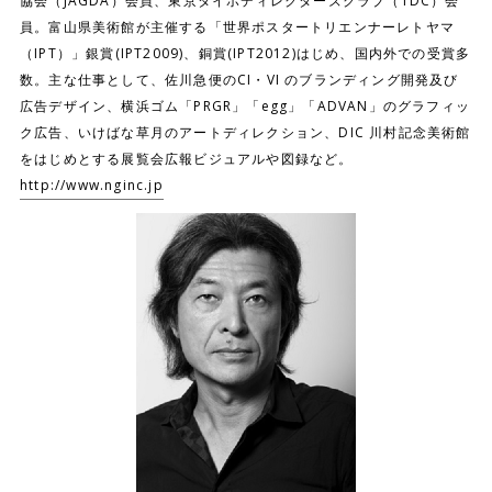
協会（JAGDA）会員、東京タイポディレクターズクラブ（TDC）会
員。富山県美術館が主催する「世界ポスタートリエンナーレトヤマ
（IPT）」銀賞(IPT2009)、銅賞(IPT2012)はじめ、国内外での受賞多
数。主な仕事として、佐川急便のCI・VI のブランディング開発及び
広告デザイン、横浜ゴム「PRGR」「egg」「ADVAN」のグラフィッ
ク広告、いけばな草月のアートディレクション、DIC 川村記念美術館
をはじめとする展覧会広報ビジュアルや図録など。
http://www.nginc.jp