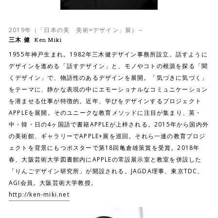
2019年（「日本の美 美術×デザイン」展）～
三木 健
Ken Miki
1955年神戸生まれ。1982年三木健デザイン事務所設立。話すように
デザインを進める「話すデザイン」と、モノやコトの根源を探る「聞
くデザイン」で、物語性のあるデザインを展開。「気づきに気づく」
をテーマに、静かな表現の中にエモーショナルなコミュニケーション
を潜ませる仕事が特徴的。近年、学びをデザインするプロジェクト
APPLEを展開。そのユニークな教育メソッドに注目が集まり、英・
中・韓・日の4ヶ国語で書籍APPLEが上梓される。2015年から国内外
の美術館、ギャラリーでAPPLE+展を巡回。それら一連の教育プロジ
ェクトを背景にもつポスターで第18回亀倉雄策賞を受賞。2018年
春、大阪芸術大学図書館内にAPPLEの常設展示室と教室を併設した
「りんごデザイン研究所」が開設される。JAGDA理事、東京TDC、
AGI会員。大阪芸術大学教授。
http://ken-miki.net