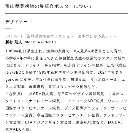
富山県美術館の展覧会ポスターについて
デザイナー
2025年（「宮城県美術館コレクション 絵本のひみつ展」）～
新村 則人
Shinmura Norito
1960年山口県生まれ。漁師の家庭で、8人兄弟の8番目として育つ。
小学校4年の時に赴任してきた伊藤哲之先生の授業でポスターの魅力
にはまり、デザイナーを目指す。松永真デザイン事務所、広告代理店
I&S/BBDOを経て1995年新村デザイン事務所設立。2021年社名を
gardenに変更。主な仕事に資生堂、無印良品、サッポロビール、エ
スエス製薬、角川書店、東京オリンピック招致など。
主な受賞に、JAGDA新人賞、毎日広告デザイン賞最高賞、世界ポス
タートリエンナーレトヤマ銅賞、ニューヨークADC銀賞、ワルシャワ
国際ポスタービエンナーレ銀賞、ブルノ国際グラフィックデザインビ
エンナーレ金賞、寧波国際ポスタービエンナーレ金賞、グッドデザイ
ン賞金賞、DFAアジアデザイン賞金賞、東京ADC賞など。JAGDA、
東京ADC会員。