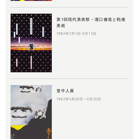
第1回現代美術祭－瀧口修造と戦後
美術
1982年7月1日-9月15日
篁牛人展
1982年5月20日～6月20日