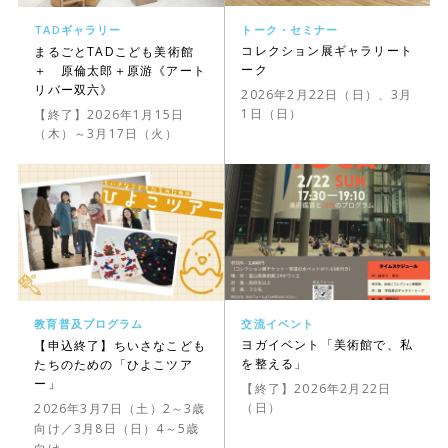
トーク・セミナー
TADギャラリー
コレクション展ギャラリート
まるごとTADこども美術館
ーク
＋ 原倫太郎＋原游《アート
リバー双六》
2026年2月22日（日）、3月
1日（日）
【終了】2026年1月15日
（木）～3月17日（火）
交流イベント
教育普及プログラム
ヨガイベント「美術館で、私
【申込終了】ちいさなこども
を整える」
たちのための「ひよこツア
ー」
【終了】2026年2月22日
（日）
2026年3月7日（土）
2～3歳
向け
／3月8日（日）
4～5歳