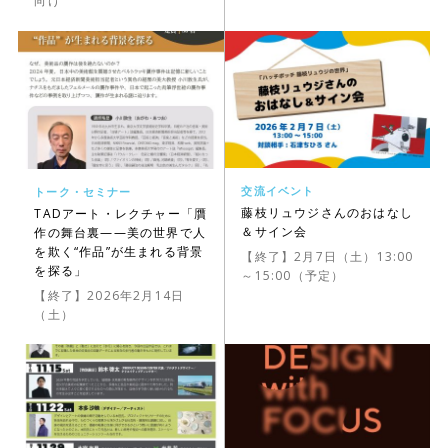
向け
交流イベント
トーク・セミナー
藤枝リュウジさんのおはなし
TADアート・レクチャー「贋
＆サイン会
作の舞台裏——美の世界で人
を欺く“作品”が生まれる背景
【終了】2月7日（土）13:00
を探る」
～15:00（予定）
【終了】2026年2月14日
（土）