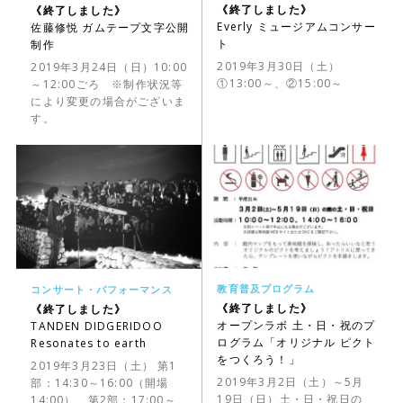
《終了しました》
《終了しました》
Everly ミュージアムコンサー
佐藤修悦 ガムテープ文字公開
ト
制作
2019年3月30日（土）
2019年3月24日（日）10:00
①13:00～、②15:00～
～12:00ごろ ※制作状況等
により変更の場合がございま
す。
教育普及プログラム
コンサート・パフォーマンス
《終了しました》
《終了しました》
オープンラボ 土・日・祝のプ
TANDEN DIDGERIDOO
ログラム「オリジナル ピクト
Resonates to earth
をつくろう！」
2019年3月23日（土） 第1
2019年3月2日（土）～5月
部：14:30～16:00（開場
19日（日）土・日・祝日の
14:00）、第2部：17:00～