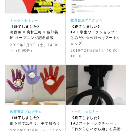
教育普及プログラム
トーク・セミナー
《終了しました》
《終了しました》
TAD 学生ワークショップ：
葛西薫 × 廣村正彰 × 色部義
とみだい☆ぺけぺけアートシ
昭 オープニング記念鼎談
ョップ
2019年3月9日（土）14:00
2019年2月23日(土) 10:30～
～（約90分）
16:30
トーク・セミナー
教育普及プログラム
《終了しました》
《終了しました》
TADアート・レクチャー：
眼を見て話そう、手で知ろう
「わからないから始まる美術
2019年2月16日（土）10:00