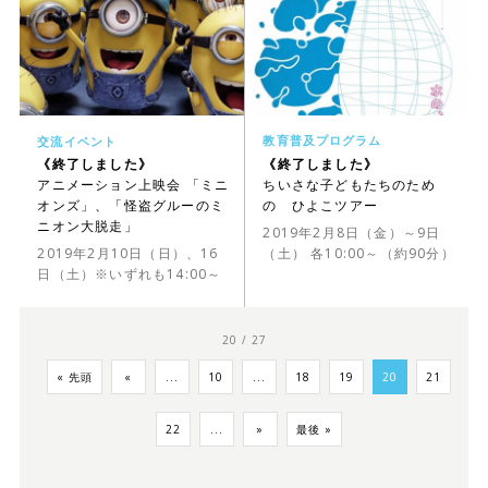
教育普及プログラム
交流イベント
《終了しました》
《終了しました》
ちいさな子どもたちのため
アニメーション上映会 「ミニ
の ひよこツアー
オンズ」、「怪盗グルーのミ
ニオン大脱走」
2019年2月8日（金）～9日
（土） 各10:00～（約90分）
2019年2月10日（日）、16
日（土）※いずれも14:00～
20 / 27
« 先頭
«
...
10
...
18
19
20
21
22
...
»
最後 »