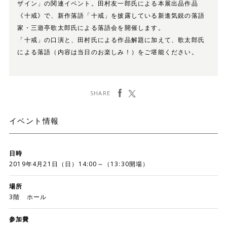
ザイン」の関連イベント。田村友一郎氏による本展出品作品
《十戒》で、新作落語「十戒」を披露している新進気鋭の落語
家・三遊亭歌太郎氏による落語会を開催します。
「十戒」の口演と、田村氏による作品解題に加えて、歌太郎氏
による落語（内容は当日のお楽しみ！）をご堪能ください。
facebook
ツイート
SHARE
イベント情報
日時
2019年4月21日（日）14:00～（13:30開場）
場所
3階 ホール
参加費