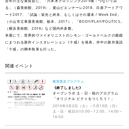
近年の主な展覧会に、「六本木クロッシング2019展：つないでみ
る」（森美術館、2019）、釜山ビエンナーレ2018、日産アートアワ
ード2017、「試論：栄光と終末、もしくはその週末 / Week End」
（小山市立車屋美術館、栃木、2017）、「BODY/PLAY/POLITICS」
（横浜美術館、2016）など国内外多数。
本展にて、世界的ヴァイオリニストのシモン・ゴールドベルクの眼鏡
にまつわる新作インスタレーション《十戒》を発表。作中の新作落語
「十戒」の脚本執筆も行った。
関連イベント
教育普及プログラム
《終了しました》
オープンラボ 土・日・祝のプログラム
「オリジナル ピクトをつくろう！」
2019年3月2日（土）～5月19日（日）
土・日・祝日の10:00～12:00、14:00～
16:00