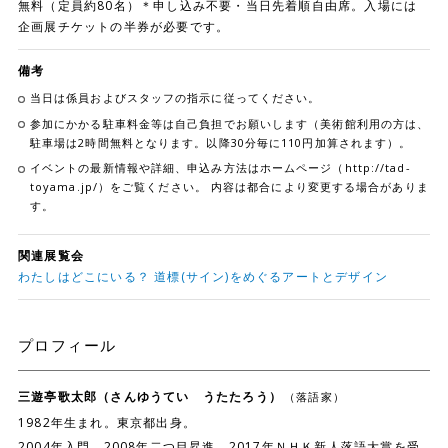
無料（定員約80名）＊申し込み不要・当日先着順自由席。入場には
企画展チケットの半券が必要です。
備考
当日は係員およびスタッフの指示に従ってください。
参加にかかる駐車料金等は自己負担でお願いします（美術館利用の方は、
駐車場は2時間無料となります。以降30分毎に110円加算されます）。
イベントの最新情報や詳細、申込み方法はホームページ（http://tad-
toyama.jp/）をご覧ください。 内容は都合により変更する場合がありま
す。
関連展覧会
わたしはどこにいる？ 道標(サイン)をめぐるアートとデザイン
プロフィール
三遊亭歌太郎（さんゆうてい うたたろう）
（落語家）
1982年生まれ。東京都出身。
2004年入門、2008年二つ目昇進。2017年ＮＨＫ新人落語大賞を受