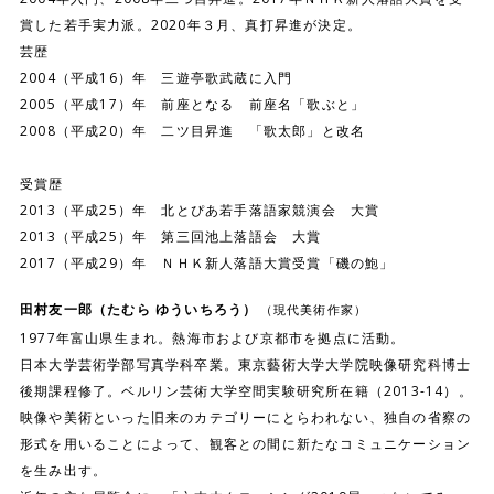
賞した若手実力派。2020年３月、真打昇進が決定。
芸歴
2004（平成16）年 三遊亭歌武蔵に入門
2005（平成17）年 前座となる 前座名「歌ぶと」
2008（平成20）年 二ツ目昇進 「歌太郎」と改名
受賞歴
2013（平成25）年 北とぴあ若手落語家競演会 大賞
2013（平成25）年 第三回池上落語会 大賞
2017（平成29）年 ＮＨＫ新人落語大賞受賞「磯の鮑」
田村友一郎（たむら ゆういちろう）
（現代美術作家）
1977年富山県生まれ。熱海市および京都市を拠点に活動。
日本大学芸術学部写真学科卒業。東京藝術大学大学院映像研究科博士
後期課程修了。ベルリン芸術大学空間実験研究所在籍（2013-14）。
映像や美術といった旧来のカテゴリーにとらわれない、独自の省察の
形式を用いることによって、観客との間に新たなコミュニケーション
を生み出す。